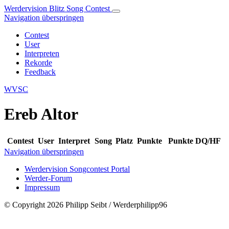
Werdervision Blitz Song Contest
Navigation überspringen
Contest
User
Interpreten
Rekorde
Feedback
WVSC
Ereb Altor
Contest
User
Interpret
Song
Platz
Punkte
Punkte DQ/HF
Navigation überspringen
Werdervision Songcontest Portal
Werder-Forum
Impressum
© Copyright 2026 Philipp Seibt / Werderphilipp96