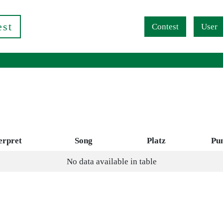
Navigation überspringen
est
Contest
User
erpret
Song
Platz
Pu
No data available in table