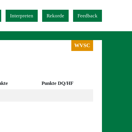
Interpreten
Rekorde
Feedback
WVSC
nkte
Punkte DQ/HF