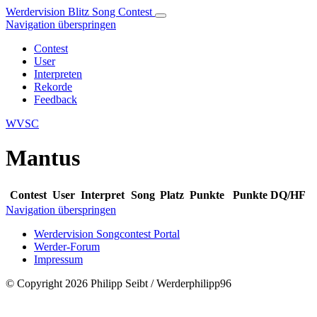
Werdervision Blitz Song Contest
Navigation überspringen
Contest
User
Interpreten
Rekorde
Feedback
WVSC
Mantus
Contest
User
Interpret
Song
Platz
Punkte
Punkte DQ/HF
Navigation überspringen
Werdervision Songcontest Portal
Werder-Forum
Impressum
© Copyright 2026 Philipp Seibt / Werderphilipp96