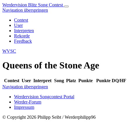
Werdervision Blitz Song Contest
Navigation überspringen
Contest
User
Interpreten
Rekorde
Feedback
WVSC
Queens of the Stone Age
Contest
User
Interpret
Song
Platz
Punkte
Punkte DQ/HF
Navigation überspringen
Werdervision Songcontest Portal
Werder-Forum
Impressum
© Copyright 2026 Philipp Seibt / Werderphilipp96