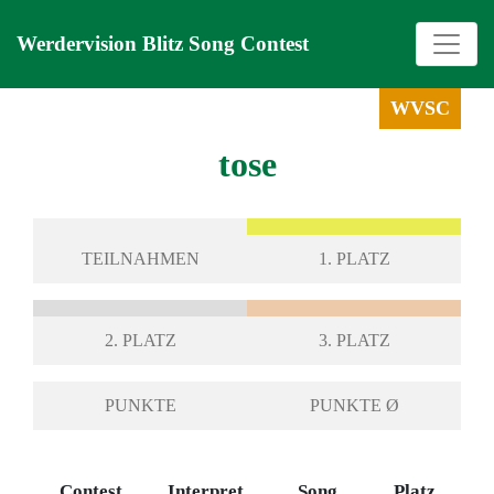
Werdervision Blitz Song Contest
WVSC
tose
TEILNAHMEN
1. PLATZ
2. PLATZ
3. PLATZ
PUNKTE
PUNKTE Ø
Contest
Interpret
Song
Platz