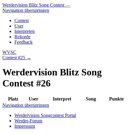
Werdervision Blitz Song Contest
Navigation überspringen
Contest
User
Interpreten
Rekorde
Feedback
WVSC
Contest #25 →
Werdervision Blitz Song
Contest #26
Platz
User
Interpret
Song
Punkte
Navigation überspringen
Werdervision Songcontest Portal
Werder-Forum
Impressum