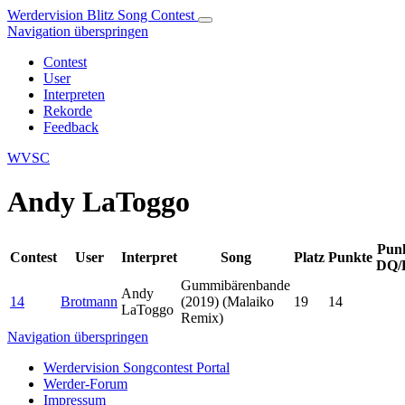
Werdervision Blitz Song Contest
Navigation überspringen
Contest
User
Interpreten
Rekorde
Feedback
WVSC
Andy LaToggo
Pun
Contest
User
Interpret
Song
Platz
Punkte
DQ/
Gummibärenbande
Andy
14
Brotmann
(2019) (Malaiko
19
14
LaToggo
Remix)
Navigation überspringen
Werdervision Songcontest Portal
Werder-Forum
Impressum