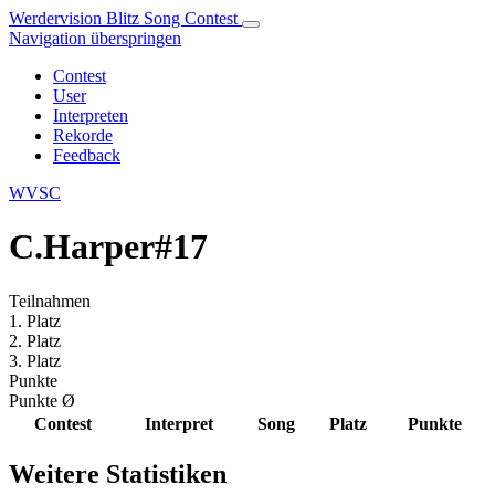
Werdervision Blitz Song Contest
Navigation überspringen
Contest
User
Interpreten
Rekorde
Feedback
WVSC
C.Harper#17
Teilnahmen
1. Platz
2. Platz
3. Platz
Punkte
Punkte Ø
Contest
Interpret
Song
Platz
Punkte
Weitere Statistiken